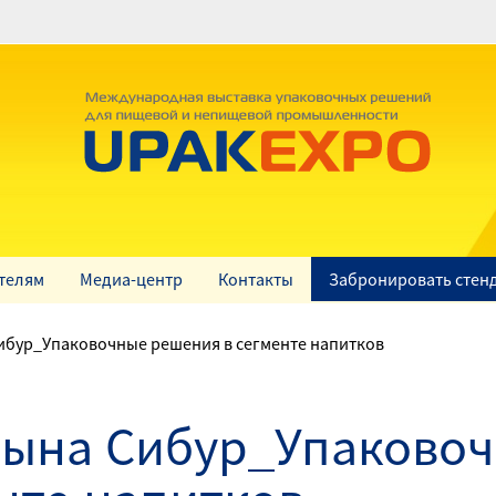
телям
Медиа-центр
Контакты
Забронировать стен
ибур_Упаковочные решения в сегменте напитков
цына Сибур_Упаково