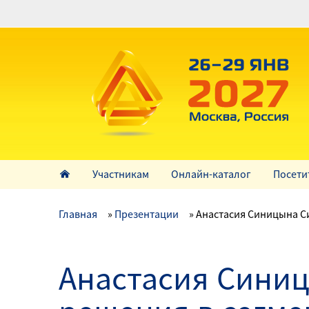
Перейти
к
основному
содержанию
Участникам
Онлайн-каталог
Посети
Главная
Презентации
Анастасия Синицына С
Анастасия Сини