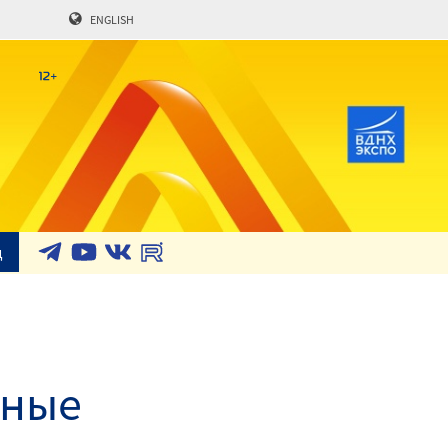
ENGLISH
д
чные