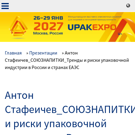
Перейти
к
основному
содержанию
Главная
Презентации
Антон
Основная
Стафеичев_СОЮЗНАПИТКИ_Тренды и риски упаковочной
индустрии в России и странах ЕАЭС
навигация
Антон
Стафеичев_СОЮЗНАПИТКИ
и риски упаковочной