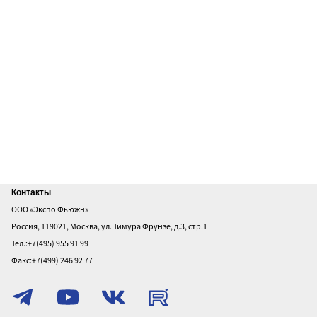
Главная
Контакты
ООО «Экспо Фьюжн»
О
Россия, 119021, Москва, ул. Тимура Фрунзе, д.3, стр.1
выставке
Тел.:+7(495) 955 91 99
Посетителям
Факс:+7(499) 246 92 77
Участникам
Политика
конфиденциальности