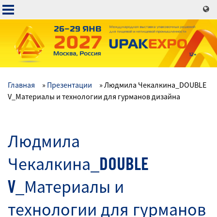
Перейти
к
основному
содержанию
Главная
Презентации
Людмила Чекалкина_DOUBLE
Основная
V_Материалы и технологии для гурманов дизайна
навигация
Людмила
Чекалкина_DOUBLE
V_Материалы и
технологии для гурманов