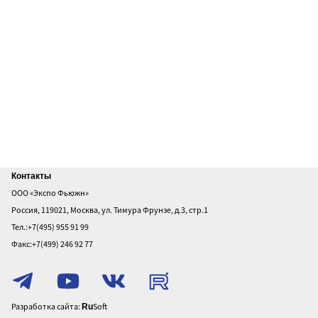
Главная
Контакты
ООО «Экспо Фьюжн»
О
Россия, 119021, Москва, ул. Тимура Фрунзе, д.3, стр.1
выставке
Тел.:+7(495) 955 91 99
Посетителям
Факс:+7(499) 246 92 77
Участникам
Политика
конфиденциальности
Разработка сайта:
Soft
Ru