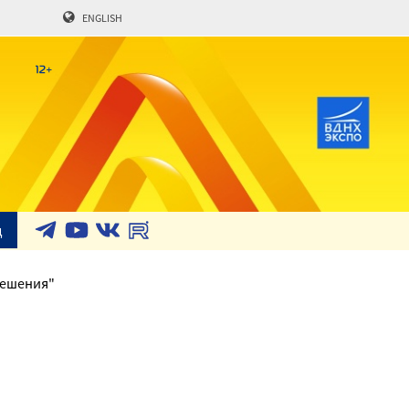
ENGLISH
д
решения"