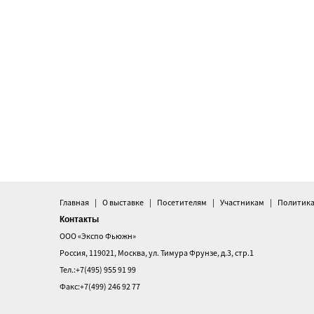
Главная
О выставке
Посетителям
Участникам
Политика
Контакты
ООО «Экспо Фьюжн»
Россия, 119021, Москва, ул. Тимура Фрунзе, д.3, стр.1
Тел.:+7(495) 955 91 99
Факс:+7(499) 246 92 77