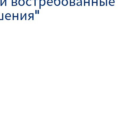
 и востребованные
шения"