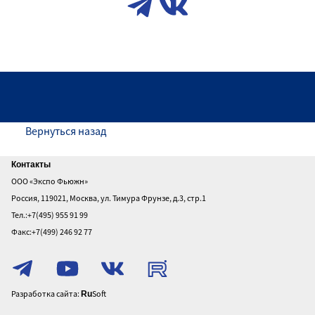
Вернуться назад
Главная
Контакты
ООО «Экспо Фьюжн»
О
Россия, 119021, Москва, ул. Тимура Фрунзе, д.3, стр.1
выставке
Тел.:+7(495) 955 91 99
Посетителям
Факс:+7(499) 246 92 77
Участникам
Политика
конфиденциальности
Разработка сайта:
Soft
Ru