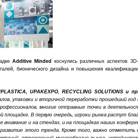
щадке
Additive Minded
коснулись различных аспектов 3D-
еталей, бионического дизайна и повышения квалификации
UPLASTICA, UPAKEXPO, RECYCLING SOLUTIONS и пр
лов, упаковки и вторичной переработки прошедший год
рофессионалов, многие отправные точки в деятельнос
 площадке. В первую очередь, игроки рынка растут бла
 внимание и на стендах, и на площадках наших конферен
 развитие этого тренда. Кроме того, важно отметить
компаний, отражающий многообразие рынка, устойчиво