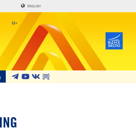
ENGLISH
д
ING