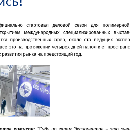
ись!
ициально стартовал деловой сезон для полимерной
ткрытием международных специализированных выста
 производственных сфер, около ста ведущих экспер
 все это на протяжении четырех дней наполняет простран
с развития рынка на предстоящий год.
союза химиков:
“Судя по залам Экспоцентра – это оч