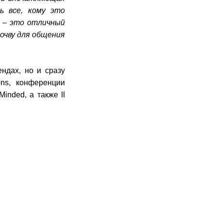
ь все, кому это
т – это отличный
очву для общения
ндах, но и сразу
ons, конференции
inded, а также II