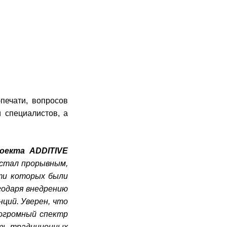
печати, вопросов
 специалистов, а
оекта ADDITIVE
 стал прорывным,
ти которых были
годаря внедрению
ций. Уверен, что
 огромный спектр
сть традиционных