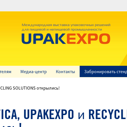
телям
Медиа-центр
Контакты
Забронировать стен
YCLING SOLUTIONS открылись!
CA, UPAKEXPO и RECYCL