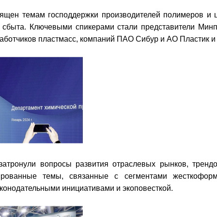
ящен темам господдержки производителей полимеров и 
в сбыта. Ключевыми спикерами стали представители Минп
ботчиков пластмасс, компаний ПАО Сибур и АО Пластик и 
атронули вопросы развития отраслевых рынков, тренд
ированные темы, связанные с сегментами жесткоформа
аконодательными инициативами и экоповесткой.