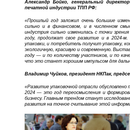
Александр Бойко, генеральный директо
печатной индустрии ТПП РФ:
«Прошлый год заложил очень большие измен
сильно и в финансовом, и в численном смы
индустрия сильно изменилась с точки зрения
году, продолжат свое развитие и в 2024-м
упаковки, и потребитель получит упаковку, 
экологичную, красивую и современную. Выс
году — и по количеству участников, и по кач
что это станет хорошим импульсом для дальн
Владимир Чуйков, президент НКПак, предс
«Развитие упаковочной отрасли обусловлено
2024 — это год переосмысления и формирова
бизнесу. Главным трендом станут исследован
развития на точное считывание этой информа