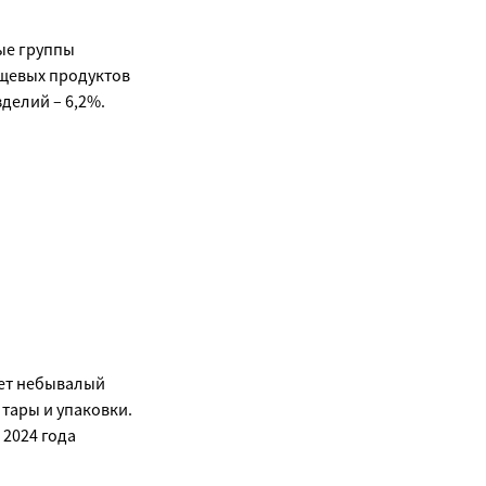
ые группы
ищевых продуктов
зделий – 6,2%.
ает небывалый
 тары и упаковки.
 2024 года