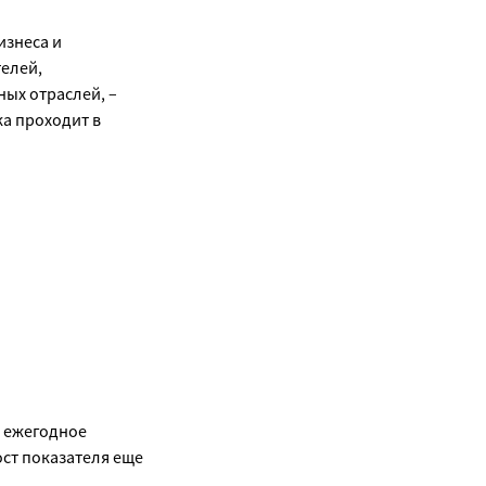
изнеса и
елей,
ых отраслей, –
ка проходит в
, ежегодное
ост показателя еще