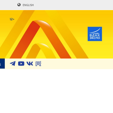
ENGLISH
д