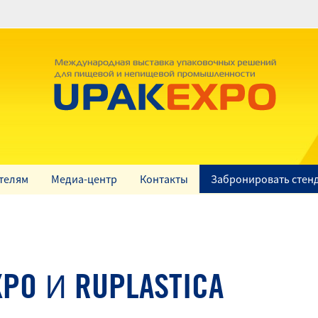
телям
Медиа-центр
Контакты
Забронировать стен
O И RUPLASTICA