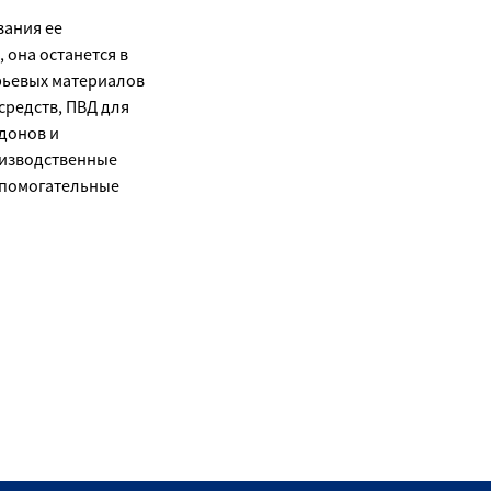
вания ее
 она останется в
ырьевых материалов
средств, ПВД для
донов и
оизводственные
вспомогательные