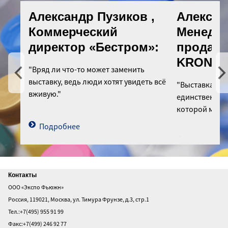
Александр Пузиков ,
Алексей
Коммерческий
Менедже
директор «Бестром»:
продаж
KRONES
"Вряд ли что-то может заменить
выставку, ведь люди хотят увидеть всё
"Выставка upa
вживую."
единственная 
которой мы п
Подробнее
Подробнее
Главная
Контакты
ООО «Экспо Фьюжн»
О
Россия, 119021, Москва, ул. Тимура Фрунзе, д.3, стр.1
выставке
Тел.:+7(495) 955 91 99
Посетителям
Факс:+7(499) 246 92 77
Участникам