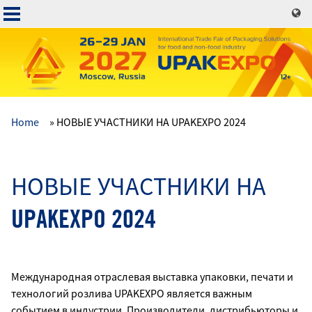
Skip
to
main
content
Home
НОВЫЕ УЧАСТНИКИ НА UPAKEXPO 2024
Основная
навигация
НОВЫЕ УЧАСТНИКИ НА
UPAKEXPO 2024
Международная отраслевая выставка упаковки, печати и
технологий розлива UPAKEXPO является важным
событием в индустрии. Производители, дистрибьюторы и