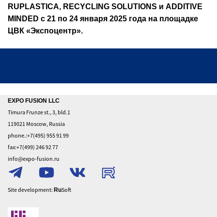
RUPLASTICA, RECYCLING SOLUTIONS и ADDITIVE
MINDED с 21 по 24 января 2025 года на площадке
ЦВК «Экспоцентр».
Home
EXPO FUSION LLC
Timura Frunze st., 3, bld.1
About
119021 Moscow, Russia
To
phone.:+7(495) 955 91 99
exhibit
fax:+7(499) 246 92 77
To
info@expo-fusion.ru
visit
Privacy
Policy
Site development:
Soft
Ru